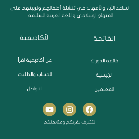
نساعد الآباء والأمهات في تنشئة أطفالهم وتربيتهم على
المنهاج الإسلامي واللغة العربية السليمة
الأكاديمية
القائمة
عن أكاديمية اقرأ
قائمة الدورات
الحساب والطلبات
الرئيسية
التواصل
المعلمين
Y
I
F
o
n
a
u
s
c
نتشرف بقربكم ومتابعتكم
t
t
e
u
a
b