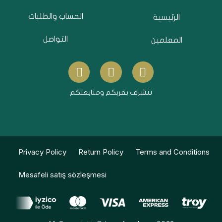
الحساب والطلبات
الرئيسية
التواصل
المعلمين
Y
I
F
o
n
a
u
s
c
نتشرف بقربكم ومتابعتكم
t
t
e
u
a
b
b
g
o
e
r
o
a
k
Privacy Policy
Return Policy
Terms and Conditions
m
Mesafeli satış sözleşmesi