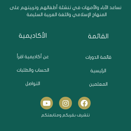
نساعد الآباء والأمهات في تنشئة أطفالهم وتربيتهم على
المنهاج الإسلامي واللغة العربية السليمة
الأكاديمية
القائمة
عن أكاديمية اقرأ
قائمة الدورات
الحساب والطلبات
الرئيسية
التواصل
المعلمين
Y
I
F
o
n
a
u
s
c
نتشرف بقربكم ومتابعتكم
t
t
e
u
a
b