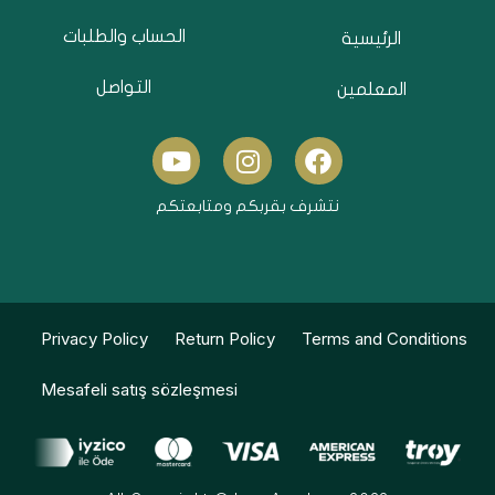
الحساب والطلبات
الرئيسية
التواصل
المعلمين
Y
I
F
o
n
a
u
s
c
نتشرف بقربكم ومتابعتكم
t
t
e
u
a
b
b
g
o
e
r
o
a
k
Privacy Policy
Return Policy
Terms and Conditions
m
Mesafeli satış sözleşmesi