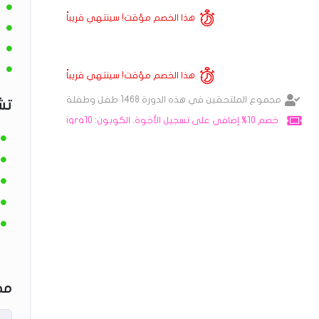
هذا الخصم مؤقت! سينتهي قريباً
هذا الخصم مؤقت! سينتهي قريباً
مجموع الملتحقين في هذه الدورة 1468 طفل وطفلة
تش
خصم 10% إضافي على تسجيل الأخوة. الكوبون: iqra10
مح