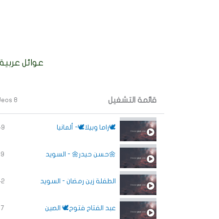
عوائل عربية 
قائمة التشغيل
8 Videos
🕊راما وبيلا🕊- ألمانيا
49
🌼حسن حيدر🌼 - السويد
39
الطفلة زين رمضان - السويد
42
عبد الفتاح فتوح🕊 الصين
57