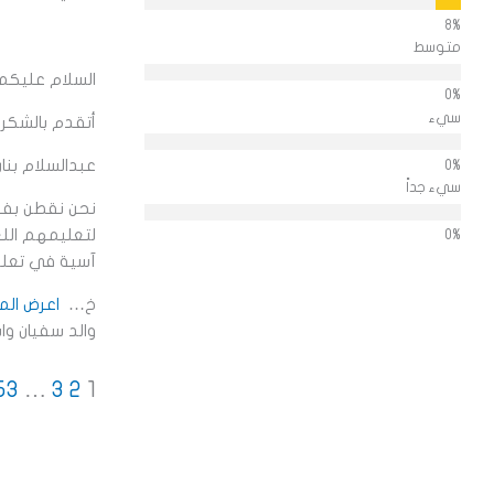
متوسط
السلام عليكم 
سيء
أتقدم بالشكر ا
عبدالسلام بنان
سيء جداً
نحن نقطن بفرن
لتعليمهم اللغ
آسية في تعلم 
خ
اعرض الم
والد سفيان واس
ge
Page
Page
Page
Site
53
…
3
2
1
Reviews
avigation