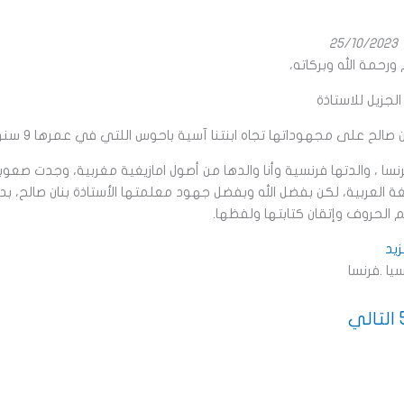
25/10/2023
ورحمة الله وبركاته،
لجزيل للاستاذة
 صالح على مجهوداتها تجاه ابنتنا آسية باحوس اللتي في عمرها ٩ سنوات.
سا ، والدتها فرنسية وأنا والدها من أصول امازيغية مغربية، وجدت صعوب
ة العربية، لكن بفضل الله وبفضل جهود معلمتها الأستاذة بنان صالح، بد
الحروف وإتقان كتابتها ولفظها.
زيد
يا .فرنسا
Pa
التالي
n