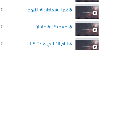
🌟مها الشحادات🌟 النروج
37
🌟أحمد بكار🌟 - لبنان
37
🌷شام الشلبي🌷 - تركيا
37
🌼جنى نجم🌼 - قطر
37
Previous
Next