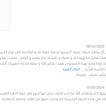
26/02/2025
أخ ساهر ،مبارك عليك أحسبها صدقة جارية لك و لوالديك إلى يوم الدين 
 هذا بفضل مجهوداتك و صبرك و طيبتك مع تيسير و إلياس ، كسبت ثقت
ك فإذا وصلا لهذا المستوى فهذا بفضل الله و سعة صدرك معهما ،ألف
كادمية اقرأ و
اعرض المزيد
لياس نميش . بلجيكا
13/06/2024
جهودكم وجزاكم الله عنا خير الجزاء..بنتي لها شهر في دورة اللغه العرب
قاء في هذه الدورة التدريبية لما وجدت فيها من لطف وعنايه المعلمه