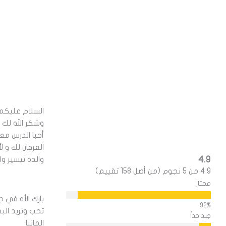
السلام عليكم 
وشكر الله لك
أحبا الدرس مع
العرفان لك و لأ
4.9
والدة تيسير وا
4.9 من 5 نجوم (من أصل 158 تقييم)
ممتاز
بارك الله في 
تحب وتريد الب
جيد جداً
المانيا