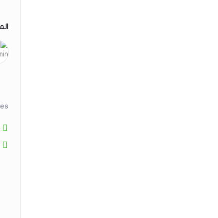
الم
ies