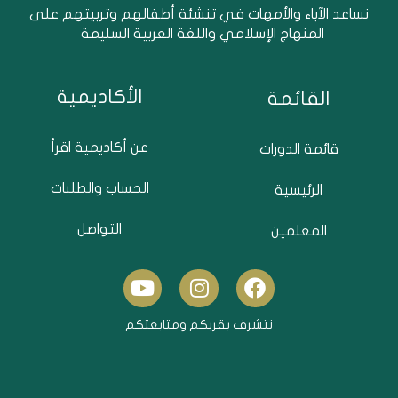
نساعد الآباء والأمهات في تنشئة أطفالهم وتربيتهم على
المنهاج الإسلامي واللغة العربية السليمة
الأكاديمية
القائمة
عن أكاديمية اقرأ
قائمة الدورات
الحساب والطلبات
الرئيسية
التواصل
المعلمين
Y
I
F
o
n
a
u
s
c
نتشرف بقربكم ومتابعتكم
t
t
e
u
a
b
b
g
o