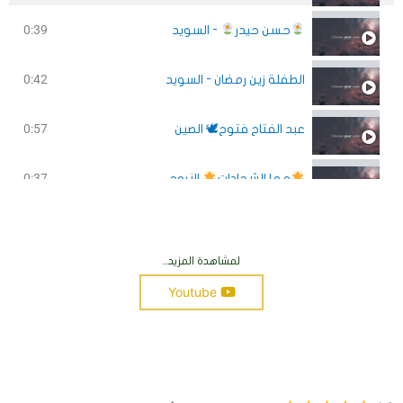
0:39
حسن حيدر
- السويد
0:42
الطفلة زين رمضان - السويد
0:57
عبد الفتاح فتوح🕊 الصين
0:37
مها الشحادات
النروج
0:37
أحمد بكار
- لبنان
لمشاهدة المزيد...
0:37
شام الشلبي
- تركيا
Youtube
0:37
جنى نجم
- قطر