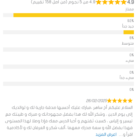
4.9
4.9 من 5 نجوم (من أصل 158 تقييم)
ممتاز
جيد جداً
متوسط
سيء
سيء جداً
26/02/2025
السلام عليكم أخ ساهر ،مبارك عليك أحسبها صدقة جارية لك و لوالديك
إلى يوم الدين ، وشكر الله لك هذا بفضل مجهوداتك و صبرك و طيبتك مع
تيسير و إلياس ، كسبت ثقتهم و أحبا الدرس معك فإذا وصلا لهذا المستوى
فهذا بفضل الله و سعة صدرك معهما ،ألف شكر و العرفان لك و لأكادمية
اقرأ و
اعرض المزيد