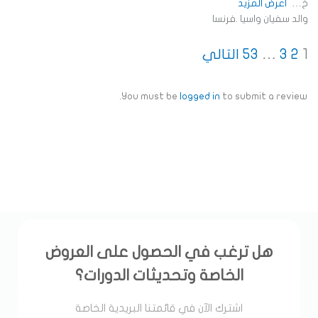
خ
اعرض المزيد
والد سفيان واسيا .فرنسا
Page
Page
Page
Page
Site
1
2
3
…
53
التالي
Reviews
navigation
You must be
logged in
to submit a review.
هل ترغب في الحصول على العروض
الخاصة وتحديثات الدورات؟
اشترك الآن في قائمتنا البريدية الخاصة