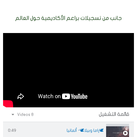
جانب من تسجيلات براعم الأكاديمية حول العالم
قائمة التشغيل
8 Videos
0:49
🕊راما وبيلا🕊- ألمانيا