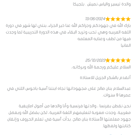
والدة تيسير والياس نميش . بلجيكا
13/06/2024
بارك الله في جهودكم وجزاكم الله عنا خير الجزاء..بنتي لها شهر في دورة
اللغه العربيه وهي تحب وتريد البقاء في هذه الدورة التدريبية لما وجدت
فيها من لطف وعنايه المعلمه
المانيا
25/10/2023
السلام عليكم ورحمة الله وبركاته،
أتقدم بالشكر الجزيل للاستاذة
عبدالسلام بنان صالح على مجهوداتها تجاه ابنتنا آسية باحوس اللتي في
عمرها ٩ سنوات.
نحن نقطن بفرنسا ، والدتها فرنسية وأنا والدها من أصول امازيغية
مغربية، وجدت صعوبة لتعليمهم اللغة العربية، لكن بفضل الله وبفضل
جهود معلمتها الأستاذة بنان صالح، بدأت آسية في تعلم الحروف وإتقان
كتابتها ولفظها.